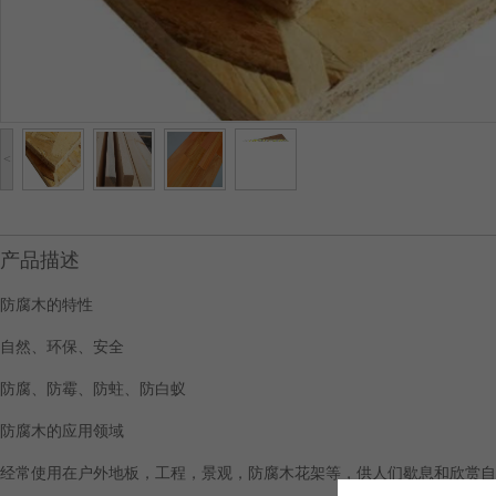
<
产品描述
防腐木的特性
自然、环保、安全
防腐、防霉、防蛀、防白蚁
防腐木的应用领域
经常使用在户外地板，工程，景观，防腐木花架等，供人们歇息和欣赏自