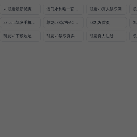
k8凯发最新优惠
澳门永利唯一官网304
凯发k8真人娱乐网
凯
k8.com凯发手机登录
尊龙d88皆去AG发财网
k8凯发首页
凯
凯发k8下载地址
凯发k8娱乐真实地址
凯发真人注册