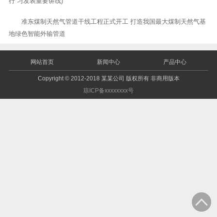
行 习发表重要讲线)
准东煤制天然气管道干线工程正式开工 打造我国最大煤制天然气基
地绿色智能外输管道
网站首页
新闻中心
产品中心
Copyright © 2012-2018 某某公司 版权所有 非商用版本
琼ICP备xxxxxxxx号