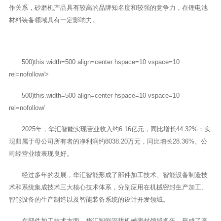
作关系，砂磨机产品具有较高的品牌知名度和较强的竞争力，在锂电池
材料装备领域具有一定影响力。
500)this.width=500 align=center hspace=10 vspace=10
rel=nofollow/>
500)this.width=500 align=center hspace=10 vspace=10
rel=nofollow/
2025年，华汇智能实现营业收入约6.16亿元，同比增长44.32%；实
现归属于母公司所有者的净利润约8038.20万元，同比增长28.36%。公
司经营业绩表现良好。
经过多年的发展，华汇智能形成了部件加工技术、智能设备制造技
术和系统集成技术三大核心技术体系，分别应用在机械密封生产加工、
智能设备的生产制造以及智能装备系统的设计开发领域。
在部件加工技术方面，华汇智能深耕机械密封领域多年，形成了高