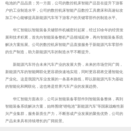
电池的产品品质；另一方面，公司的数控机床智能产品旨在提升下游客
户的工业制造水平，公司的数控机床智能产品数控工具磨床和高速钻攻
加工中心能够提高新能源汽车等下游客户的关键零部件的制造水平。
华汇智能以智能装备关键部件机械密封起家，经过10余年的经营发
展和技术积累，首先向智能装备整机产品领域延伸，再向智能装备系统
解决方案拓展。公司的数控机床智能产品直接服务于新能源汽车零部件
的生产制造，助力新能源汽车的制造水平不断提升。
新能源汽车符合未来汽车产业的发展大势，未来的市场空间广阔，
新能源汽车的智能网联化更容易快速地实现，同时更容易将交通智能化
产业化。这是我国汽车业发展的一条基本路线，即以新能源汽车为基础
的智能化和网联化，这也将是世界汽车产业的发展趋势。
华汇智能方面表示，公司从智能装备零部件到智能装备整体，再到
智能装备系统解决方案，始终围绕“锂电池”“新能源汽车”等国家战略性新
兴产业集群，服务新质生产力，不断形成产业发展的聚焦优势，公司的
产品未来具有持续增长的广阔前景。