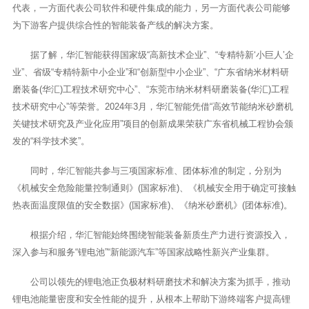
代表，一方面代表公司软件和硬件集成的能力，另一方面代表公司能够
为下游客户提供综合性的智能装备产线的解决方案。
据了解，华汇智能获得国家级“高新技术企业”、“专精特新‘小巨人’企
业”、省级“专精特新中小企业”和“创新型中小企业”、“广东省纳米材料研
磨装备(华汇)工程技术研究中心”、“东莞市纳米材料研磨装备(华汇)工程
技术研究中心”等荣誉。2024年3月，华汇智能凭借“高效节能纳米砂磨机
关键技术研究及产业化应用”项目的创新成果荣获广东省机械工程协会颁
发的“科学技术奖”。
同时，华汇智能共参与三项国家标准、团体标准的制定，分别为
《机械安全危险能量控制通则》(国家标准)、《机械安全用于确定可接触
热表面温度限值的安全数据》(国家标准)、《纳米砂磨机》(团体标准)。
根据介绍，华汇智能始终围绕智能装备新质生产力进行资源投入，
深入参与和服务“锂电池”“新能源汽车”等国家战略性新兴产业集群。
公司以领先的锂电池正负极材料研磨技术和解决方案为抓手，推动
锂电池能量密度和安全性能的提升，从根本上帮助下游终端客户提高锂